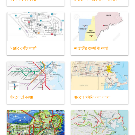
Natick मॉल नक्शे
न्यू इंग्लैंड राज्यों के नक्शे
बोस्टन टी नक्शा
बोस्टन अमेरिका का नक्शा